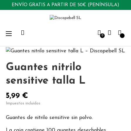
ENVÍO GRATIS A PARTIR DE 50€ (PENÍNSULA)
Navegación
☰
0
de
palanca
Guantes nitrilo
sensitive talla L
5,99 €
Impuestos incluidos
Guantes de nitrilo sensitive sin polvo.
La caja contiene 100 guantes desechables.