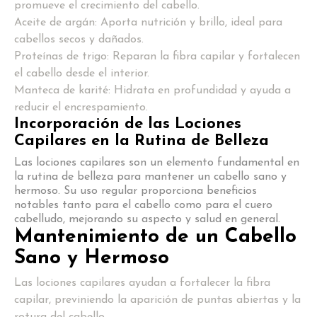
promueve el crecimiento del cabello.
Aceite de argán: Aporta nutrición y brillo, ideal para
cabellos secos y dañados.
Proteínas de trigo: Reparan la fibra capilar y fortalecen
el cabello desde el interior.
Manteca de karité: Hidrata en profundidad y ayuda a
reducir el encrespamiento.
Incorporación de las Lociones
Capilares en la Rutina de Belleza
Las lociones capilares son un elemento fundamental en
la rutina de belleza para mantener un cabello sano y
hermoso. Su uso regular proporciona beneficios
notables tanto para el cabello como para el cuero
cabelludo, mejorando su aspecto y salud en general.
Mantenimiento de un Cabello
Sano y Hermoso
Las lociones capilares ayudan a fortalecer la fibra
capilar, previniendo la aparición de puntas abiertas y la
rotura del cabello.