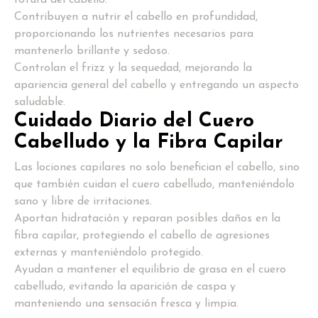
Contribuyen a nutrir el cabello en profundidad,
proporcionando los nutrientes necesarios para
mantenerlo brillante y sedoso.
Controlan el frizz y la sequedad, mejorando la
apariencia general del cabello y entregando un aspecto
saludable.
Cuidado Diario del Cuero
Cabelludo y la Fibra Capilar
Las lociones capilares no solo benefician el cabello, sino
que también cuidan el cuero cabelludo, manteniéndolo
sano y libre de irritaciones.
Aportan hidratación y reparan posibles daños en la
fibra capilar, protegiendo el cabello de agresiones
externas y manteniéndolo protegido.
Ayudan a mantener el equilibrio de grasa en el cuero
cabelludo, evitando la aparición de caspa y
manteniendo una sensación fresca y limpia.