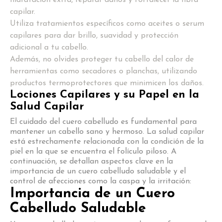
capilar.
Utiliza tratamientos específicos como aceites o serum
capilares para dar brillo, suavidad y protección
adicional a tu cabello.
Además, no olvides proteger tu cabello del calor de
herramientas como secadores o planchas, utilizando
productos termoprotectores que minimicen los daños.
Lociones Capilares y su Papel en la
Salud Capilar
El cuidado del cuero cabelludo es fundamental para
mantener un cabello sano y hermoso. La salud capilar
está estrechamente relacionada con la condición de la
piel en la que se encuentra el folículo piloso. A
continuación, se detallan aspectos clave en la
importancia de un cuero cabelludo saludable y el
control de afecciones como la caspa y la irritación:
Importancia de un Cuero
Cabelludo Saludable