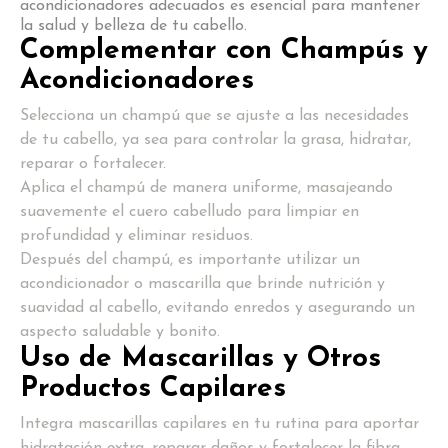
acondicionadores adecuados es esencial para mantener
la salud y belleza de tu cabello.
Complementar con Champús y
Acondicionadores
Selecciona un champú que se ajuste a las necesidades
de tu cabello, ya sea para controlar la grasa, hidratar,
reparar o fortalecer.
Aplica el champú de manera uniforme, masajeando
suavemente el cuero cabelludo para limpiar en
profundidad y eliminar residuos.
Después del champú, es importante utilizar un
acondicionador o mascarilla que brinde nutrición y
suavidad al cabello, evitando enredos y asegurando un
aspecto saludable y bonito.
Uso de Mascarillas y Otros
Productos Capilares
Integra mascarillas capilares en tu rutina para aportar
hidratación extra, reparar daños y fortalecer la fibra