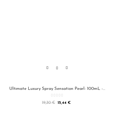
Ultimate Luxury Spray Sensation Pearl- 100mL -...
Precio
Precio
19,30 €
15,44 €
normal