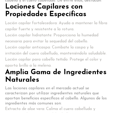
cabello y el cuero cabelludo. De entre ellas, destacan:
Lociones Capilares con
Propiedades Específicas
Loción capilar fortalecedora: Ayuda a mantener la fibra
capilar fuerte y resistente a la rotura.
Loción capilar hidratante: Proporciona la humedad
necesaria para evitar la sequedad del cabello.
Loción capilar anticaspa: Combate la caspa y la
irritación del cuero cabelludo, manteniéndolo saludable.
Loción capilar para cabello teñido: Protege el color y
aporta brillo a la melena.
Amplia Gama de Ingredientes
Naturales
Las lociones capilares en el mercado actual se
caracterizan por utilizar ingredientes naturales que
aportan beneficios específicos al cabello. Algunos de los
ingredientes más comunes son:
Extracto de aloe vera: Calma el cuero cabelludo y