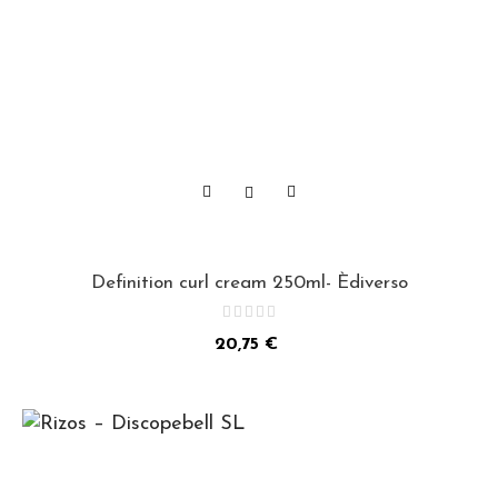
Definition curl cream 250ml- Èdiverso
Precio
20,75 €