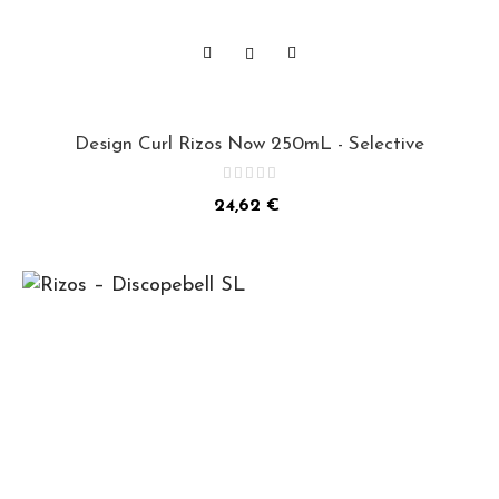
Design Curl Rizos Now 250mL - Selective
Precio
24,62 €