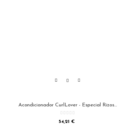
Acondicionador CurlLover - Especial Rizos...
Precio
54,21 €