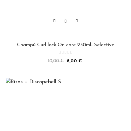
Champú Curl lock On care 250ml- Selective
Precio
Precio
10,00 €
8,00 €
normal