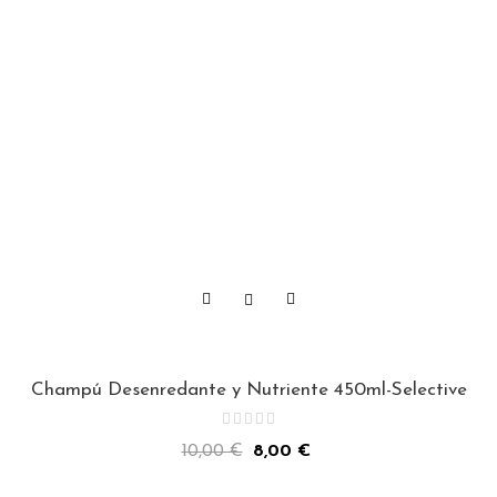
Champú Desenredante y Nutriente 450ml-Selective
Precio
Precio
10,00 €
8,00 €
normal