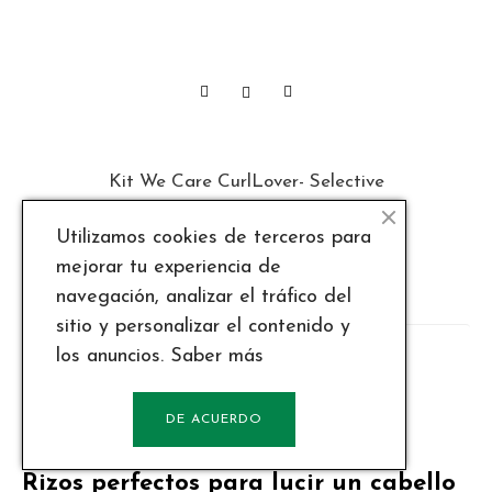
Kit We Care CurlLover- Selective
Utilizamos cookies de terceros para
Precio
23,29 €
mejorar tu experiencia de
navegación, analizar el tráfico del
sitio y personalizar el contenido y
los anuncios.
Saber más
Mostrando 1-22 de 22 producto(s)
DE ACUERDO
Rizos
Rizos perfectos para lucir un cabello