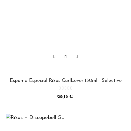
Espuma Especial Rizos CurlLover 150ml - Selective
Precio
28,13 €