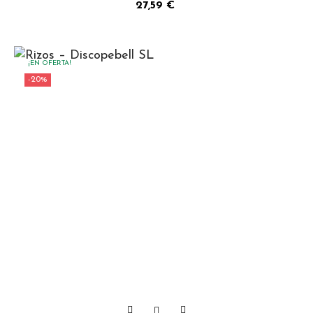
Precio
27,59 €
¡EN OFERTA!
-20%