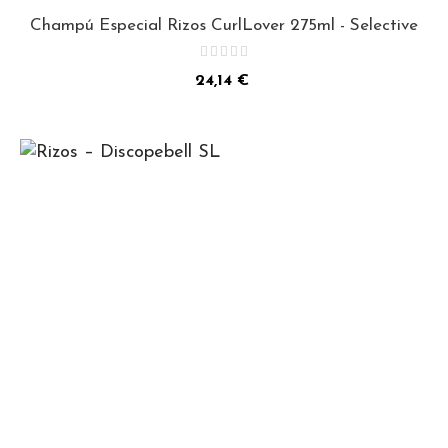
Champú Especial Rizos CurlLover 275ml - Selective
Precio
24,14 €