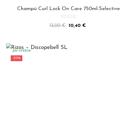
Champú Curl Lock On Care 750ml-Selective
Precio
Precio
13,00 €
10,40 €
normal
¡EN OFERTA!
-20%