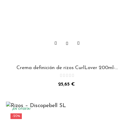
Crema definición de rizos CurlLover 200ml-...
Precio
25,65 €
¡EN OFERTA!
-20%