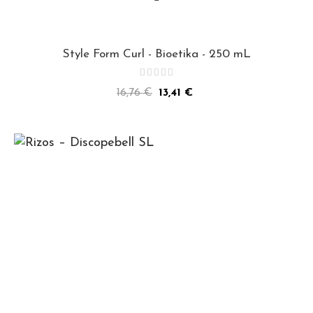
Style Form Curl - Bioetika - 250 mL
Precio
Precio
16,76 €
13,41 €
normal