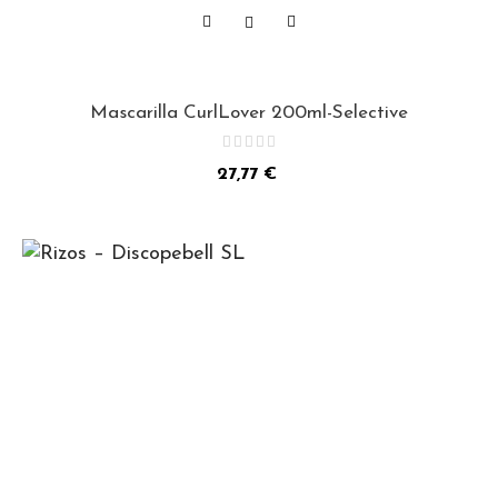
Mascarilla CurlLover 200ml-Selective
Precio
27,77 €