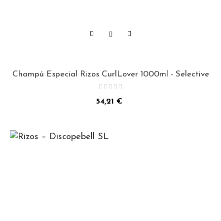
Champú Especial Rizos CurlLover 1000ml - Selective
Precio
54,21 €