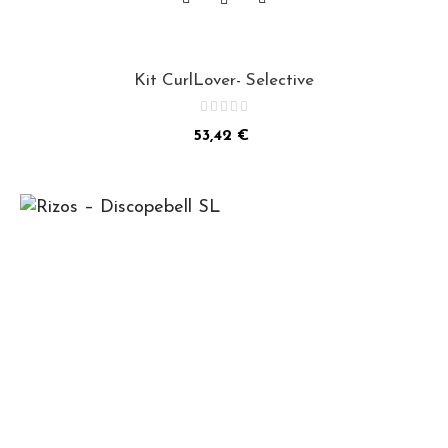
Kit CurlLover- Selective
Precio
53,42 €