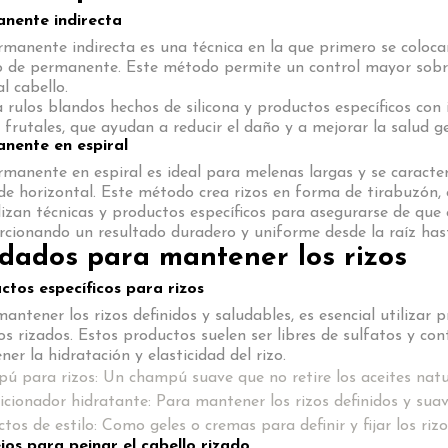
nente indirecta
manente indirecta es una técnica en la que primero se colocan 
o de permanente. Este método permite un control mayor sobre
l cabello.
a rulos blandos hechos de silicona y productos específicos co
 frutales, que ayudan a reducir el daño y a mejorar la salud ge
nente en espiral
manente en espiral es ideal para melenas largas y se caracter
de horizontal. Este método crea rizos en forma de tirabuzón, o
lizan técnicas y productos específicos para asegurarse de que e
cionando un resultado duradero y uniforme desde la raíz has
dados para mantener los rizos
ctos específicos para rizos
antener los rizos definidos y saludables, es esencial utilizar
os rizados. Estos productos suelen ser libres de sulfatos y c
er la hidratación y elasticidad del rizo.
 para rizos: Un champú suave que no retire los aceites natur
cionador hidratante: Para mantener los rizos definidos y suav
tos de estilo: Como geles o cremas para definir y fijar los riz
jos para peinar el cabello rizado