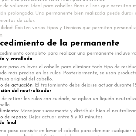
 de volumen: Ideal para cabellos finos o lisos que necesitan
ón prolongada: Una permanente bien realizada puede durar en
ientas de calor.
ilidad: Existen varios tipos y técnicas que permiten personaliz
o.
cedimiento de la permanente
cedimiento completo para realizar una permanente incluye var
o y enrollado
mer paso es lavar el cabello para eliminar todo tipo de resid
ado más preciso en los rulos. Posteriormente, se usan produc
tura original del cabello.
o de actuación:
El tratamiento debe dejarse actuar durante 1
ación del neutralizador
de retirar los rulos con cuidado, se aplica un líquido neutral
bello.
dimiento:
Masajear suavemente y distribuir bien el neutralizad
o de reposo:
Dejar actuar entre 5 y 10 minutos.
o final
imo paso consiste en lavar el cabello para eliminar cualquier 