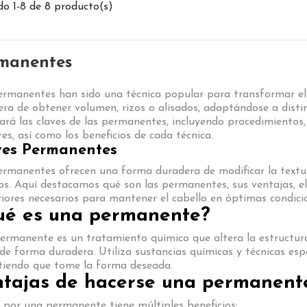
o 1-8 de 8 producto(s)
manentes
ermanentes han sido una técnica popular para transformar el
ra de obtener volumen, rizos o alisados, adaptándose a distin
ará las claves de las permanentes, incluyendo procedimientos,
s, así como los beneficios de cada técnica.
ves Permanentes
ermanentes ofrecen una forma duradera de modificar la textur
os. Aquí destacamos qué son las permanentes, sus ventajas, el
iores necesarios para mantener el cabello en óptimas condici
ué es una permanente?
rmanente es un tratamiento químico que altera la estructura 
 de forma duradera. Utiliza sustancias químicas y técnicas espe
tiendo que tome la forma deseada.
tajas de hacerse una permanent
 por una permanente tiene múltiples beneficios: