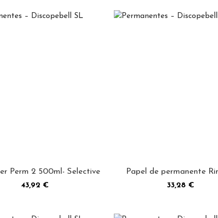
er Perm 2 500ml- Selective
Papel de permanente Rin
Precio
Precio
43,92 €
33,28 €