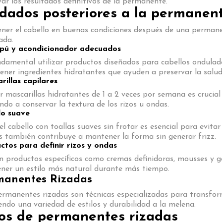
ar los resultados definitivos de la permanente.
dados posteriores a la permanen
ner el cabello en buenas condiciones después de una permanen
ada.
ú y acondicionador adecuados
damental utilizar productos diseñados para cabellos ondulados
ener ingredientes hidratantes que ayuden a preservar la salud 
rillas capilares
r mascarillas hidratantes de 1 a 2 veces por semana es crucia
do a conservar la textura de los rizos u ondas.
o suave
el cabello con toallas suaves sin frotar es esencial para evitar
s también contribuye a mantener la forma sin generar frizz.
ctos para definir rizos y ondas
n productos específicos como cremas definidoras, mousses y ge
ner un estilo más natural durante más tiempo.
manentes Rizadas
rmanentes rizadas son técnicas especializadas para transform
endo una variedad de estilos y durabilidad a la melena.
os de permanentes rizadas