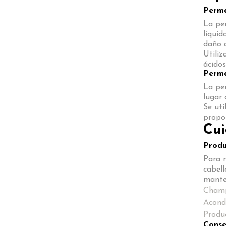
Perma
La per
líquid
daño a
Utiliz
ácidos
Perma
La per
lugar 
Se uti
propor
Cui
Produ
Para m
cabell
manten
Champú
Acondi
Produc
Conse