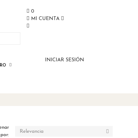
0
MI CUENTA
INICIAR SESIÓN
ERO
enar

Relevancia
por: