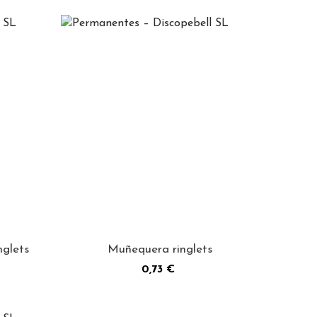
glets
Muñequera ringlets
Precio
0,73 €