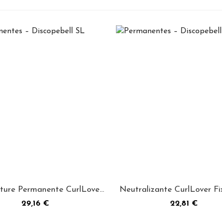
ture Permanente CurlLover
Neutralizante CurlLover Fi
250 mL -...
mL - Selective
Precio
Precio
29,16 €
22,81 €