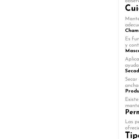
observ
Cui
Mante
adecu
Champ
Es fun
y cont
Masca
Aplica
ayudan
Secad
Secar 
ancha
Produ
Existe
mante
Per
Las pe
ofreci
Tip