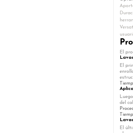
Aporte
Duraci
herram
Versat
usuari
Pro
El pro
Lavad
El pri
enroll
estruc
Tiemp
Aplic
Luego 
del ca
Proce
Tiemp
Lavad
El últ