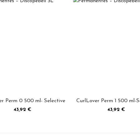
er Perm 0 500 ml- Selective
CurlLover Perm 1 500 ml-S
Precio
Precio
43,92 €
43,92 €