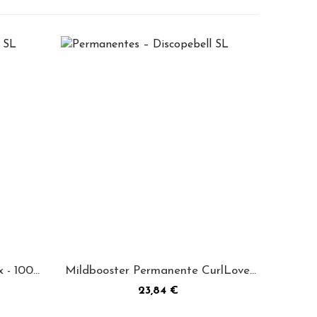
x - 1000
Mildbooster Permanente CurlLover
1000 mL -...
Precio
23,84 €