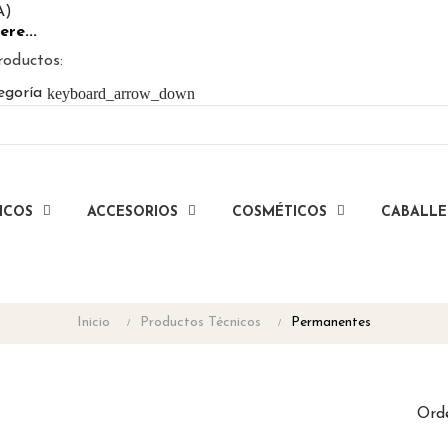
A)
ere...
roductos:
keyboard_arrow_down
egoría
ICOS
ACCESORIOS
COSMÉTICOS
CABALL
Inicio
Productos Técnicos
Permanentes
Ord