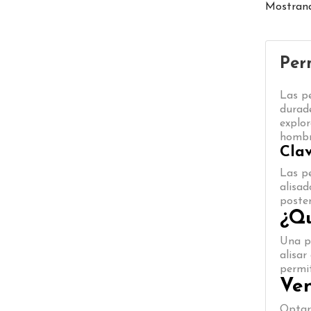
Mostrand
Per
Las p
durade
explor
hombre
Cla
Las p
alisad
poster
¿Q
Una pe
alisar
permi
Ven
Optar