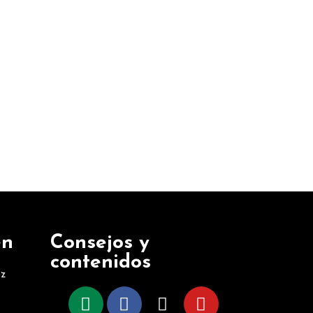
én
Consejos y
contenidos
oz