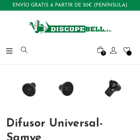
ENVÍO GRATIS A PARTIR DE 50€ (PENÍNSULA)
Navegación
☰
0
de
palanca
Difusor Universal-
Samye