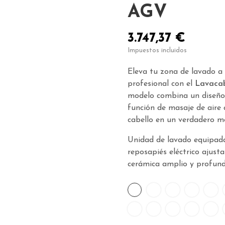
AGV
3.747,37 €
Impuestos incluidos
Eleva tu zona de lavado a 
profesional con el
Lavaca
modelo combina un diseño 
función de masaje de aire 
cabello en un verdadero mo
Unidad de lavado equipada 
reposapiés eléctrico ajus
cerámica amplio y profun
212
213
214
2
200
229
230
201
203
2