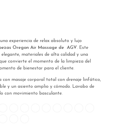
una experiencia de relax absoluto y lujo
bezas Oregon Air Massage de AGV
. Este
elegante, materiales de alta calidad y una
que convierte el momento de la limpieza del
mento de bienestar para el cliente.
con masaje corporal total con drenaje linfático,
table y un asiento amplio y cómodo. Lavabo de
do con movimiento basculante.
18
219
220
221
222
223
224
225
227
228
26
205
217
231