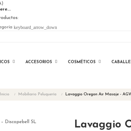
A)
ere...
roductos:
keyboard_arrow_down
egoría
ICOS
ACCESORIOS
COSMÉTICOS
CABALL
Inicio
Mobiliario Peluquería
Lavaggio Oregon Air Masaje - AG
Lavaggio O