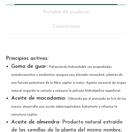
Detalles de producto
Comentarios
Principios activos:
Goma de guar:
Polisacárido hidrosoluble con propiedades
acondicionantes y emolientes, asegura una elevada viscosidad, además de
una función protectora de la fibra capilar a tratar. Agente sensorial de origen
natural engorda la cutícula y restaura la película hildrolipídica superficial.
Aceite de macadamia:
Obtenido por el prensado en frío de las
nueces, desarrolla una acción seborreguladora, hidratante y refuerza la
estructura capilar.
Aceite de almendra:
Producto natural extraído
de las semillas de la planta del mismo nombre,