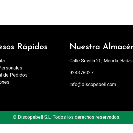
esos Rápidos
Nuestra Almacé
nta
Calle Sevilla 20, Mérida. Badaj
Personales
924378027
al de Pedidos
iones
info@discopebell.com
©
Discopebell S.L. Todos los derechos reservados.