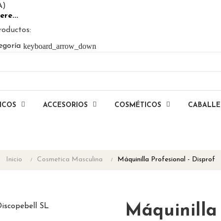
A)
ere...
roductos:
keyboard_arrow_down
egoría
ICOS
ACCESORIOS
COSMÉTICOS
CABALL
Inicio
Cosmetica Masculina
Máquinilla Profesional - Disprof
Máquinilla 