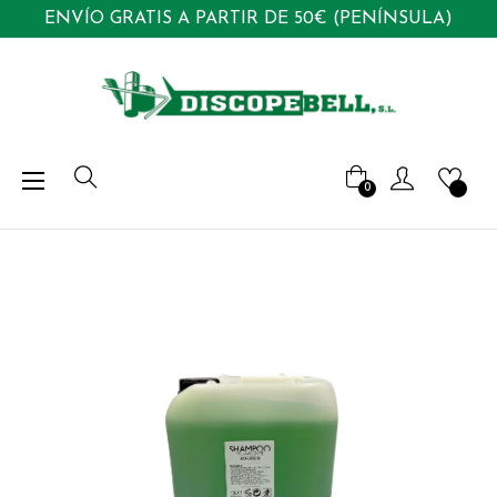
ENVÍO GRATIS A PARTIR DE 50€ (PENÍNSULA)
Navegación
☰
0
de
palanca