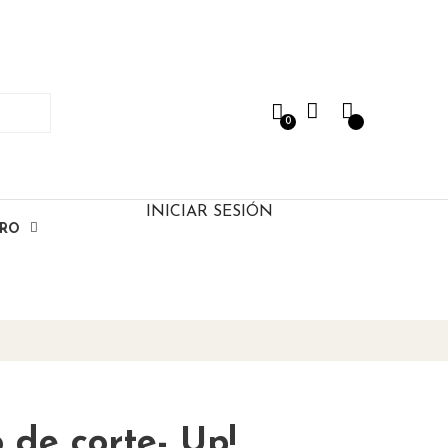
0
INICIAR SESIÓN
ERO
 de corte- Up!