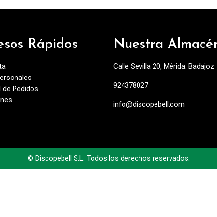
esos Rápidos
Nuestra Almacé
ta
Calle Sevilla 20, Mérida. Badajoz
ersonales
924378027
al de Pedidos
ones
info@discopebell.com
©
Discopebell S.L. Todos los derechos reservados.