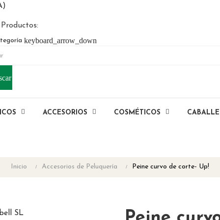
A)
 Productos:
keyboard_arrow_down
tegoría
scar
ICOS
ACCESORIOS
COSMÉTICOS
CABALL
Inicio
Accesorios de Peluquería
Peine curvo de corte- Up!
Peine curvo