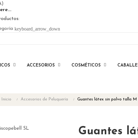
A)
ere...
roductos:
keyboard_arrow_down
egoría
ICOS
ACCESORIOS
COSMÉTICOS
CABALL
Inicio
Accesorios de Peluquería
Guantes látex sin polvo talla M
Guantes lát