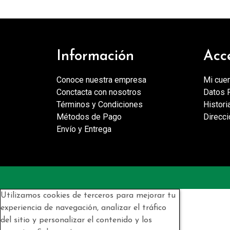
Información
Acc
Conoce nuestra empresa
Mi cue
Conctacta con nosotros
Datos 
Términos y Condiciones
Histori
Métodos de Pago
Direcc
Envío y Entrega
Utilizamos cookies de terceros para mejorar tu
experiencia de navegación, analizar el tráfico
del sitio y personalizar el contenido y los