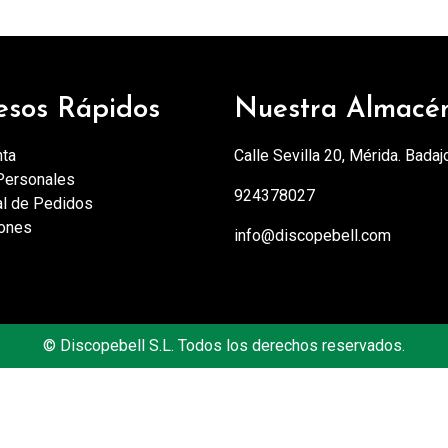
esos Rápidos
Nuestra Almacé
nta
Calle Sevilla 20, Mérida. Badaj
Personales
924378027
al de Pedidos
iones
info@discopebell.com
©
Discopebell S.L. Todos los derechos reservados.