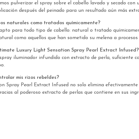
mos pulverizar el spray sobre el cabello lavado y secado con
licación después del peinado para un resultado aún más extra
los naturales como tratados químicamente?
 apto para todo tipo de cabello: natural o tratado químicame
 natural como aquellos que han sometido su melena a procesos
ltimate Luxury Light Sensation Spray Pearl Extract Infused?
pray iluminador infundido con extracto de perla, suficiente c
o.
rolar mis rizos rebeldes?
ion Spray Pearl Extract Infused no solo elimina efectivament
gracias al poderoso extracto de perlas que contiene en sus ingr