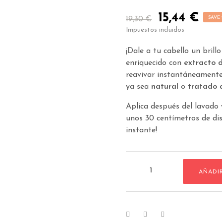
15,44 €
SAVE
19,30 €
Impuestos incluidos
¡Dale a tu cabello un brill
enriquecido con
extracto 
reavivar instantáneament
ya sea
natural
o
tratado 
Aplica después del lavado 
unos 30 centímetros de dis
instante!
AÑADI