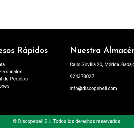
esos Rápidos
Nuestra Almacé
nta
Calle Sevilla 20, Mérida. Badaj
Personales
924378027
al de Pedidos
iones
info@discopebell.com
©
Discopebell S.L. Todos los derechos reservados.