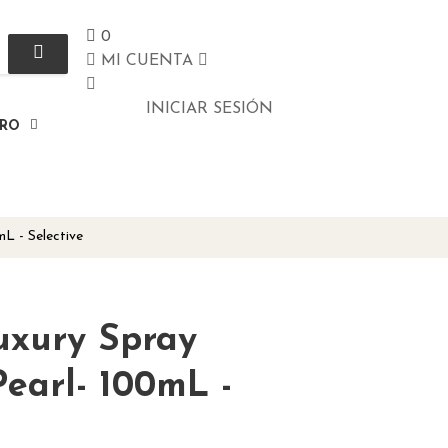
0
MI CUENTA
INICIAR SESIÓN
ERO
L - Selective
uxury Spray
Pearl- 100mL -