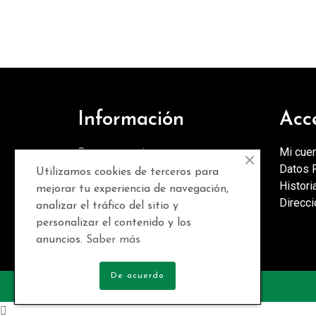
Información
Acc
Conoce nuestra empresa
Mi cue
Conctacta con nosotros
Datos 
Utilizamos cookies de terceros para
Términos y Condiciones
Histori
mejorar tu experiencia de navegación,
Métodos de Pago
Direcc
analizar el tráfico del sitio y
Envío y Entrega
personalizar el contenido y los
anuncios.
Saber más
De acuerdo
