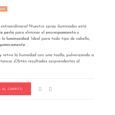
 20%
o extraordinario! Nuestro spray iluminador está
de perla
para eliminar el
encrespamiento
y
e la
luminosidad
. Ideal para todo tipo de cabello,
químicamente
.
y retira la humedad con una toalla, pulverizando a
tancia. ¡Obtén resultados sorprendentes al


R AL CARRITO