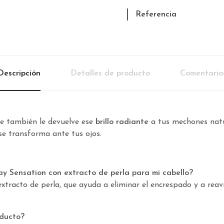
Referencia
Descripción
Detalles de producto
Comentario
e también le devuelve ese
brillo radiante
a tus mechones natu
e transforma ante tus ojos.
ay Sensation con extracto de perla para mi cabello?
xtracto de perla, que ayuda a eliminar el encrespado y a reav
oducto?