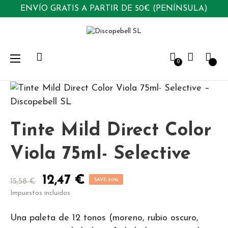
ENVÍO GRATIS A PARTIR DE 50€ (PENÍNSULA)
Navegación
☰
0
de
palanca
Tinte Mild Direct Color
Viola 75ml- Selective
12,47 €
SAVE 20%
15,58 €
Impuestos incluidos
Una paleta de 12 tonos (moreno, rubio oscuro,