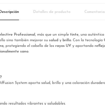
Descripción
Detalles de producto
Comentario
elective Professional
, más que un simple
tinte
, una auténtic
ello sino también mejorar su
salud
y
brillo
. Con la tecnología
ra
, protegiendo el cabello de los
rayos UV
y aportando
reflej
cionalmente sano
.
?
iffusion System aporta salud, brillo y una coloración duradera
ando resultados vibrantes y saludables.