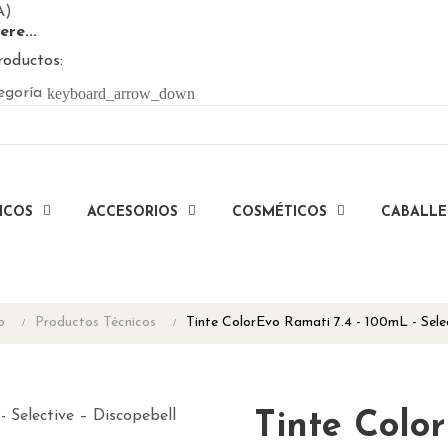
A)
ere...
roductos:
keyboard_arrow_down
egoría
ICOS
ACCESORIOS
COSMÉTICOS
CABALL
o
Productos Técnicos
Tinte ColorEvo Ramati 7.4 - 100mL - Sele
Tinte Color