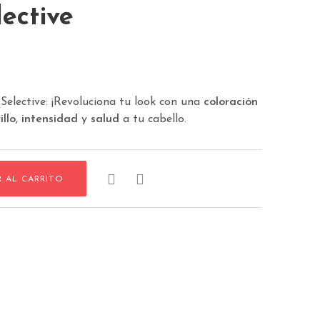
ective
Selective: ¡Revoluciona tu look con una
coloración
illo
,
intensidad
y
salud
a tu cabello.


R AL CARRITO