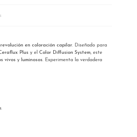
s
a
revolución en coloración capilar
. Diseñado para
Ceraflux Plus
y el
Color Diffusion System
, este
os vivos
y
luminosos
. Experimenta la verdadera
.