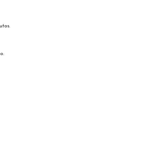
utos.
o.