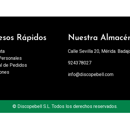
esos Rápidos
Nuestra Almacé
nta
Calle Sevilla 20, Mérida. Badaj
Personales
924378027
al de Pedidos
iones
info@discopebell.com
©
Discopebell S.L. Todos los derechos reservados.