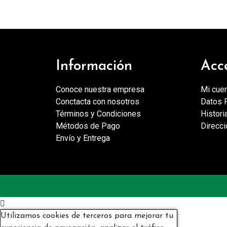
Información
Acc
Conoce nuestra empresa
Mi cue
Conctacta con nosotros
Datos 
Términos y Condiciones
Histori
Métodos de Pago
Direcc
Envío y Entrega

Utilizamos cookies de terceros para mejorar tu