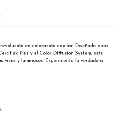
s
a
revolución en coloración capilar
. Diseñado para
Ceraflux Plus
y el
Color Diffusion System
, este
os vivos
y
luminosos
. Experimenta la verdadera
.