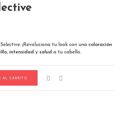
ective
Selective: ¡Revoluciona tu look con una
coloración
illo
,
intensidad
y
salud
a tu cabello.


R AL CARRITO