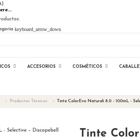
A)
ere...
roductos:
keyboard_arrow_down
egoría
ICOS
ACCESORIOS
COSMÉTICOS
CABALL
o
Productos Técnicos
Tinte ColorEvo Naturali 8.0 - 100mL - Sel
Tinte Color