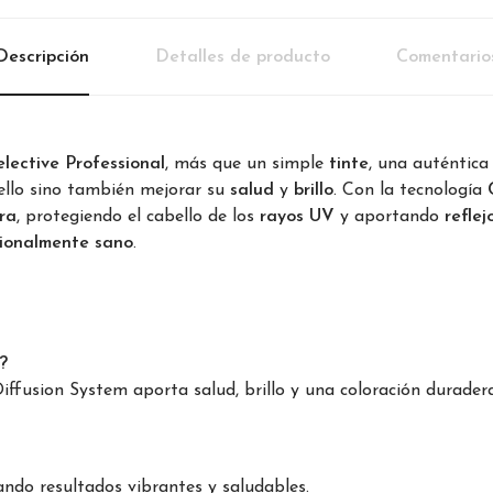
Descripción
Detalles de producto
Comentario
elective Professional
, más que un simple
tinte
, una auténtic
ello sino también mejorar su
salud
y
brillo
. Con la tecnología
ra
, protegiendo el cabello de los
rayos UV
y aportando
reflej
cionalmente sano
.
?
iffusion System aporta salud, brillo y una coloración duradera
ando resultados vibrantes y saludables.