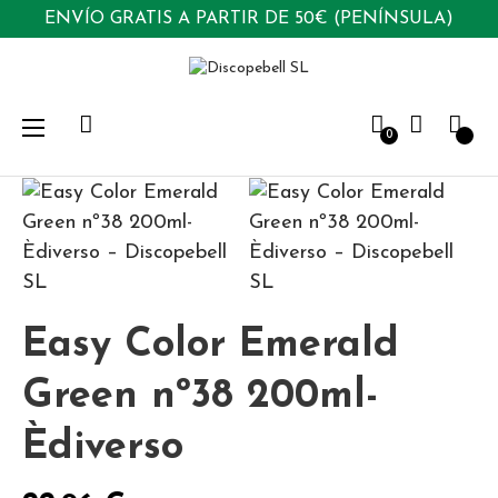
ENVÍO GRATIS A PARTIR DE 50€ (PENÍNSULA)
Navegación
☰
0
de
palanca
Easy Color Emerald
Green nº38 200ml-
Èdiverso