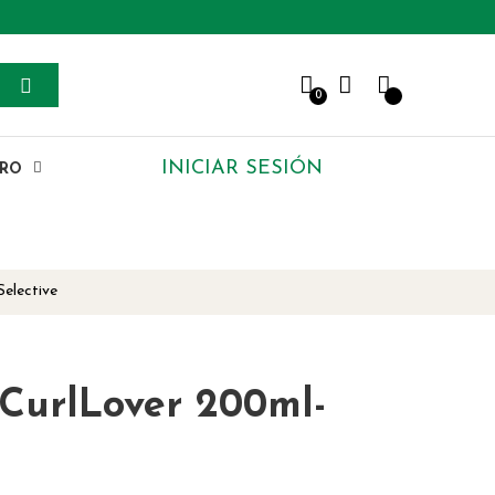
0
INICIAR SESIÓN
ERO
elective
 CurlLover 200ml-