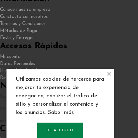
Conoce nuestra empresa
Conctacta con nosotros
Términos y Condiciones
Métodos de Pago
Envío y Entrega
Accesos Rápidos
Mi cuenta
Datos Personales
Historial de Pedidos
Direcciones
Utilizamos cookies de terceros para
Nuestra Almacén
mejorar tu experiencia de
navegación, analizar el tráfico del
Calle Sevilla 20, Mérida. Badajoz
sitio y personalizar el contenido y
924378027
los anuncios.
Saber más
info@discopebell.com
Consejos y contenidos
DE ACUERDO