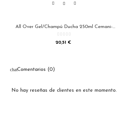
All Over Gel/Champú Ducha 250ml Cemani-
Selective
Precio
20,51 €
Comentarios (0)
No hay reseñas de clientes en este momento.