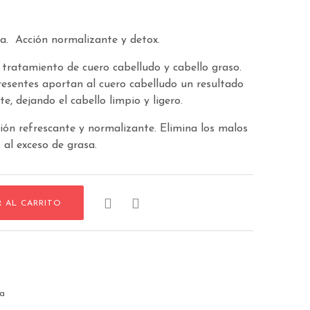
a. Acción normalizante y detox.
tratamiento de cuero cabelludo y cabello graso.
presentes aportan al cuero cabelludo un resultado
e, dejando el cabello limpio y ligero.
ón refrescante y normalizante. Elimina los malos
al exceso de grasa.


R AL CARRITO
sa