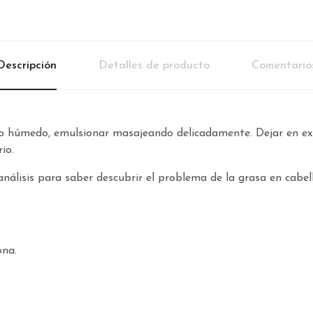
Descripción
Detalles de producto
Comentario
lo húmedo, emulsionar masajeando delicadamente. Dejar en ex
io.
nálisis para saber descubrir el problema de la grasa en cabell
ona.