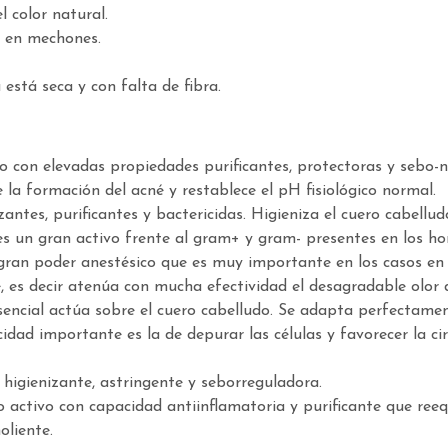
l color natural.
e en mechones.
está seca y con falta de fibra.
 con elevadas propiedades purificantes, protectoras y sebo-no
e la formación del acné y restablece el pH fisiológico normal.
antes, purificantes y bactericidas. Higieniza el cuero cabel
 es un gran activo frente al gram+ y gram- presentes en los ho
ran poder anestésico que es muy importante en los casos en 
, es decir atenúa con mucha efectividad el desagradable olor d
sencial actúa sobre el cuero cabelludo. Se adapta perfectament
cidad importante es la de depurar las células y favorecer la c
higienizante, astringente y seborreguladora.
io activo con capacidad antiinflamatoria y purificante que reeq
oliente.