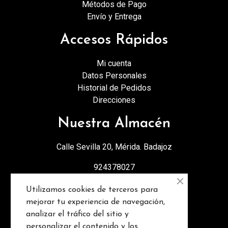
Métodos de Pago
Envío y Entrega
Accesos Rápidos
Mi cuenta
Datos Personales
Historial de Pedidos
Direcciones
Nuestra Almacén
Calle Sevilla 20, Mérida. Badajoz
924378027
info@discopebell.com
Utilizamos cookies de terceros para
mejorar tu experiencia de navegación,
Consejos y contenidos
analizar el tráfico del sitio y
personalizar el contenido y los