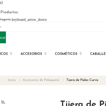
A)
 Productos:
keyboard_arrow_down
tegoría
scar
ICOS
ACCESORIOS
COSMÉTICOS
CABALL
Inicio
Accesorios de Peluquería
Tijera de Pieles Curva
Tijera de P