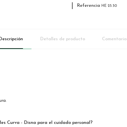
Referencia
HE 25.50
Descripción
Detalles de producto
Comentario
ura.
eles Curva - Disna para el cuidado personal?