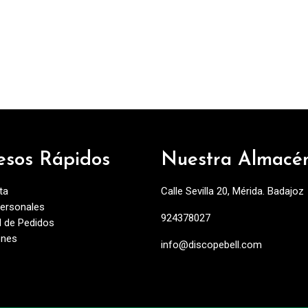
esos Rápidos
Nuestra Almacé
ta
Calle Sevilla 20, Mérida. Badajoz
ersonales
924378027
al de Pedidos
ones
info@discopebell.com