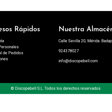
esos Rápidos
Nuestra Almacé
nta
Calle Sevilla 20, Mérida. Badaj
Personales
924378027
al de Pedidos
iones
info@discopebell.com
©
Discopebell S.L. Todos los derechos reservados.