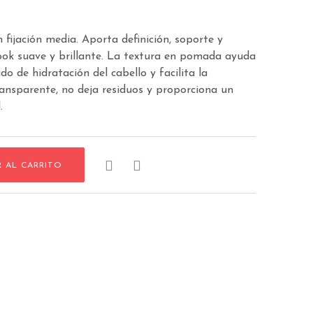
 fijación media. Aporta definición, soporte y
look suave y brillante. La textura en pomada ayuda
o de hidratación del cabello y facilita la
ransparente, no deja residuos y proporciona un
.


R AL CARRITO