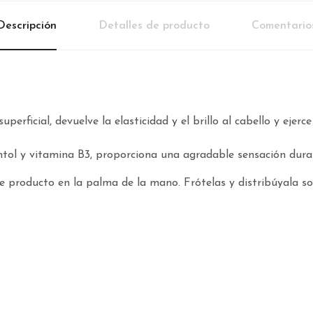
Descripción
Detalles de producto
Comentario
uperficial, devuelve la elasticidad y el brillo al cabello y ejer
ntol y vitamina B3, proporciona una agradable sensación duran
producto en la palma de la mano. Frótelas y distribúyala so