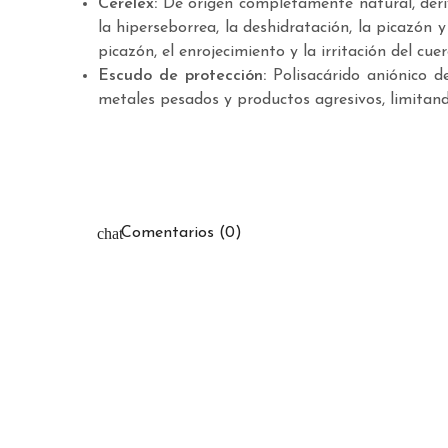
Cerelex:
De origen completamente natural, deriv
la hiperseborrea, la deshidratación, la picazón 
picazón, el enrojecimiento y la irritación del cue
Escudo de protección:
Polisacárido aniónico d
metales pesados y productos agresivos, limitand
Comentarios (0)