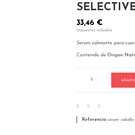
SELECTIV
33,46 €
Impuestos incluidos
Serum calmante para cuero
Contenido de
Origen Natu
AÑADI
Referencia
serum- cabello s