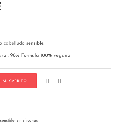
E
 cabelludo sensible.
ral: 96% Fórmula 100% vegana.


R AL CARRITO
ensible- sin siliconas