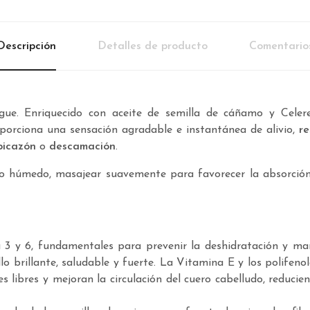
Descripción
Detalles de producto
Comentario
gue. Enriquecido con aceite de semilla de cáñamo y Celer
oporciona una sensación agradable e instantánea de alivio,
re
picazón
o
descamación
.
do húmedo, masajear suavemente para favorecer la absorción
 y 6, fundamentales para prevenir la deshidratación y mante
ello brillante, saludable y fuerte. La Vitamina E y los polifen
s libres y mejoran la circulación del cuero cabelludo, reducie