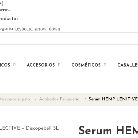
A)
ere...
roductos:
keyboard_arrow_down
egoría
ICOS
ACCESORIOS
COSMÉTICOS
CABALL
tos para el pelo
Acabados Peluquería
Serum HEMP LENITIVE 
Serum HEM