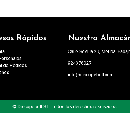
esos Rápidos
Nuestra Almacé
nta
Calle Sevilla 20, Mérida. Badaj
Personales
924378027
al de Pedidos
iones
info@discopebell.com
©
Discopebell S.L. Todos los derechos reservados.