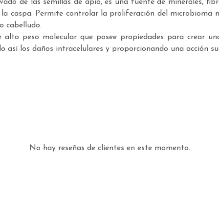
ado de las semillas de apio, es una fuente de minerales, fib
y la caspa. Permite controlar la proliferación del microbioma m
ro cabelludo.
e alto peso molecular que posee propiedades para crear un
o así los daños intracelulares y proporcionando una acción su
No hay reseñas de clientes en este momento.