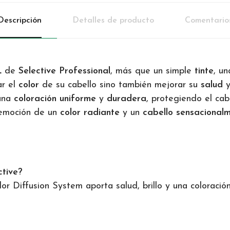
Descripción
Detalles de producto
Comentario
L
de
Selective Professional
, más que un simple
tinte
, u
ar el
color
de su cabello sino también mejorar su
salud
 una
coloración uniforme
y
duradera
, protegiendo el cab
 emoción de un
color radiante
y un
cabello sensacional
ctive?
or Diffusion System aporta salud, brillo y una coloració