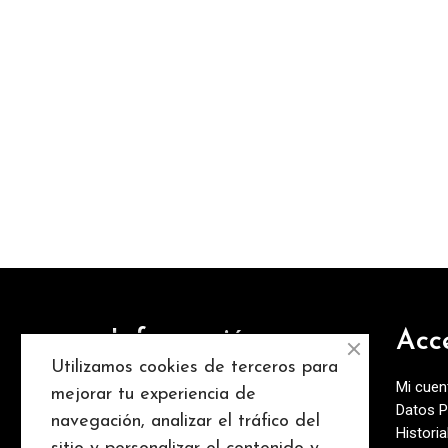
Información
Acc
Utilizamos cookies de terceros para
Conoce nuestra empresa
Mi cuen
mejorar tu experiencia de
Datos P
Conctacta con nosotros
navegación, analizar el tráfico del
Histori
Términos y Condiciones