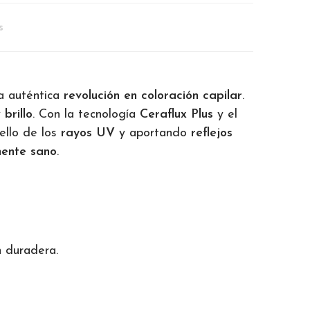
s
na auténtica
revolución en coloración capilar
.
y
brillo
. Con la tecnología
Ceraflux Plus
y el
ello de los
rayos UV
y aportando
reflejos
mente sano
.
n duradera.