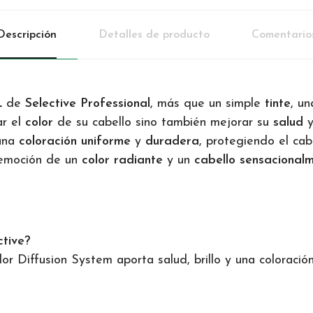
Descripción
Detalles de producto
Comentario
L
de
Selective Professional
, más que un simple
tinte
, u
ar el
color
de su cabello sino también mejorar su
salud
 una
coloración uniforme
y
duradera
, protegiendo el cab
 emoción de un
color radiante
y un
cabello sensacional
ctive?
or Diffusion System aporta salud, brillo y una coloració