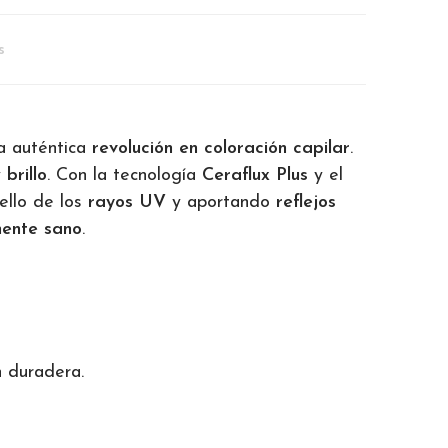
s
na auténtica
revolución en coloración capilar
.
y
brillo
. Con la tecnología
Ceraflux Plus
y el
ello de los
rayos UV
y aportando
reflejos
mente sano
.
n duradera.