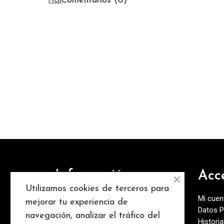
Comentarios (0)
Información
Acc
Utilizamos cookies de terceros para
Conoce nuestra empresa
Mi cuen
mejorar tu experiencia de
Datos P
Conctacta con nosotros
navegación, analizar el tráfico del
Histori
Términos y Condiciones